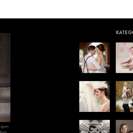
KATEG
tigen
eben