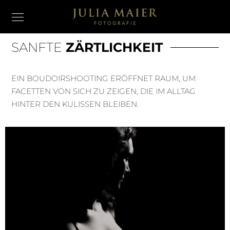
SANFTE
ZÄRTLICHKEIT
EIN BOUDOIRSHOOTING ERÖFFNET RAUM, UM
FACETTEN VON SICH ZU ZEIGEN, DIE IM ALLTAG
HINTER DEN KULISSEN BLEIBEN.