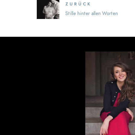
ZURÜCK
Stille hinter allen Worten