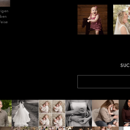
tigen
eben
Weise
SUC