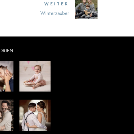
WEITER
Winterzauber
ORIEN