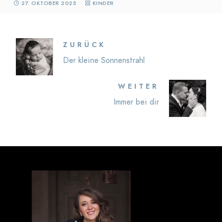
27. OKTOBER 2025
KINDER
ZURÜCK
Der kleine Sonnenstrahl
WEITER
Immer bei dir