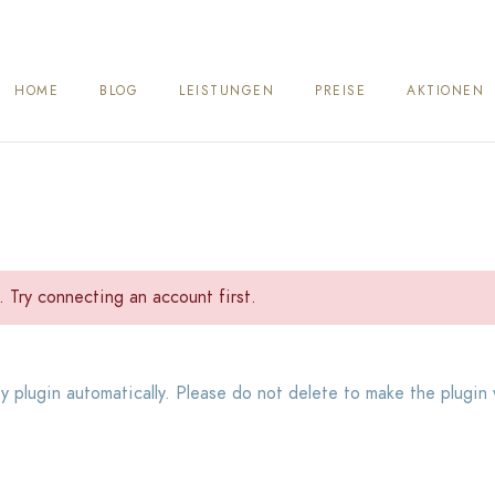
HOME
BLOG
LEISTUNGEN
PREISE
AKTIONEN
Try connecting an account first.
plugin automatically. Please do not delete to make the plugin 