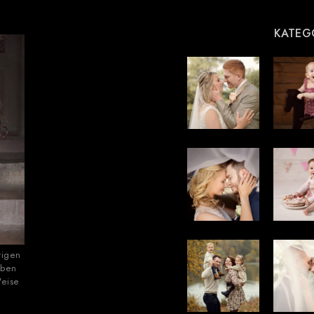
KATEG
tigen
eben
Weise