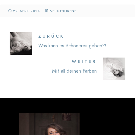
22. APRIL 2024
NEUGEBORENE
ZURÜCK
Was kann es Schöneres geben?!
WEITER
Mit all deinen Farben