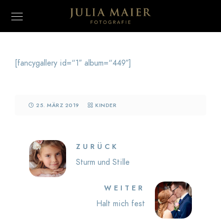
[fancygallery id=“1″ album=“449″]
25. MÄRZ 2019
KINDER
ZURÜCK
Sturm und Stille
WEITER
Halt mich fest